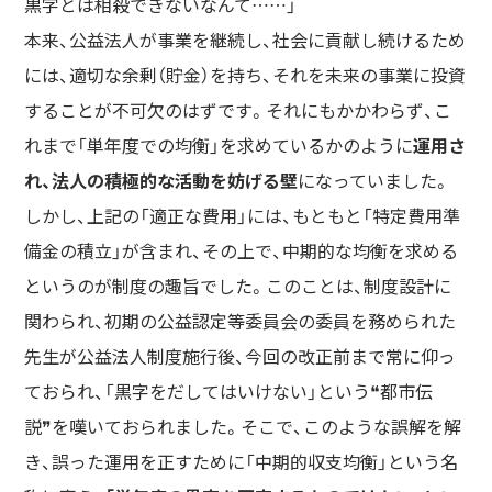
黒字とは相殺できないなんて……」
本来、公益法人が事業を継続し、社会に貢献し続けるため
には、適切な余剰（貯金）を持ち、それを未来の事業に投資
することが不可欠のはずです。それにもかかわらず、こ
れまで「単年度での均衡」を求めているかのように
運用さ
れ、法人の積極的な活動を妨げる壁
になっていました。
しかし、上記の「適正な費用」には、もともと「特定費用準
備金の積立」が含まれ、その上で、中期的な均衡を求める
というのが制度の趣旨でした。このことは、制度設計に
関わられ、初期の公益認定等委員会の委員を務められた
先生が公益法人制度施行後、今回の改正前まで常に仰っ
ておられ、「黒字をだしてはいけない」という❝都市伝
説❞を嘆いておられました。そこで、このような誤解を解
き、誤った運用を正すために「中期的収支均衡」という名