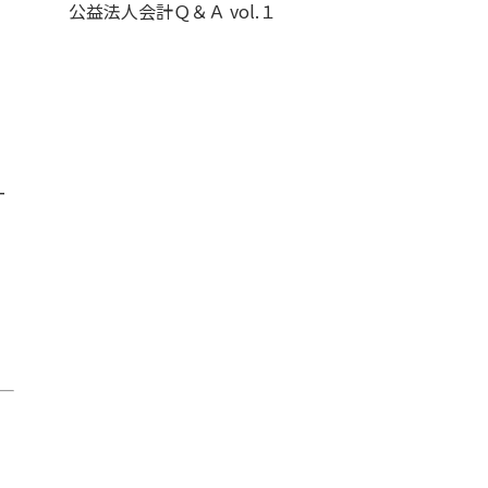
公益法人会計Ｑ＆Ａ vol.１
ー