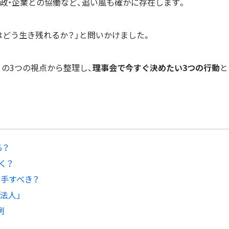
政・企業との協働など、追い風も確かに存在します。
人はどう生き残れるか？」と問いかけました。
」の3つの視点から整理し、
理事会で今すぐ決めたい3つの行動
と
る？
く？
着手すべき？
模法人」
例