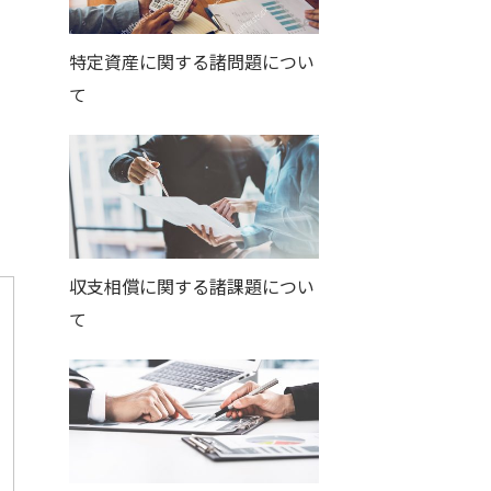
特定資産に関する諸問題につい
て
収支相償に関する諸課題につい
て