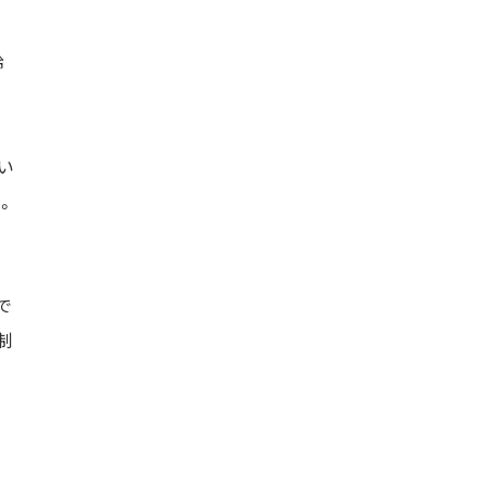
齢
い
。
で
制