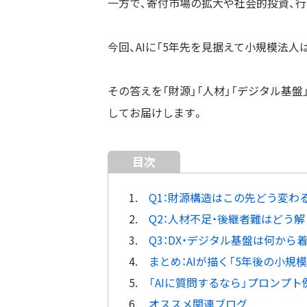
一方で、寄付市場の拡大や社会的投資、行
今回、AIに「5年先を見据えて小規模法
その答えを「財源」「人材」「デジタル基盤
してお届けします。
目次
1.
Q1：財源構造はこの先どう変わ
2.
Q2：人材不足・後継者難はどう解
3.
Q3：DX・デジタル基盤は何から
4.
まとめ：AIが描く「5年後の小規
5.
「AIに質問するなら」プロンプト
6.
オススメ関連ブログ