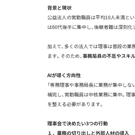
背景と現状
公益法人の常勤職員は平均10人未満と
は60代後半に集中し、後継者難は深刻化
加えて、多くの法人では理事は普段の業
ます。そのため、
事務局員の不足やスキ
AIが導く方向性
「専務理事や事務局長に業務が集中しない
補完し、常勤職員は中核業務に集中。理
を整える必要があります。
理事会で決めたい3つの行動
１．業務の切り出しと外部人材の導入