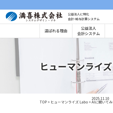
公益法人に特化
会計・給与計算システム
公益法人
選ばれる理由
会計システム
ヒューマンライズ 
2025.11.10
TOP
>
ヒューマンライズ Labo
>
AIに聞いて