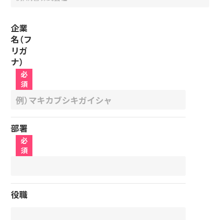
企業
名（フ
リガ
ナ）
必
須
部署
必
須
役職