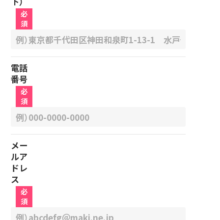
下）
必
須
電話
番号
必
須
メー
ルア
ドレ
ス
必
須