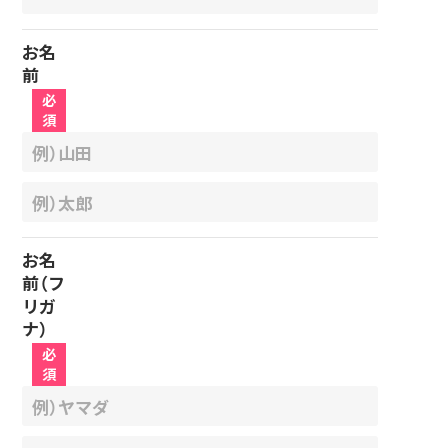
お名
前
必
須
お名
前（フ
リガ
ナ）
必
須