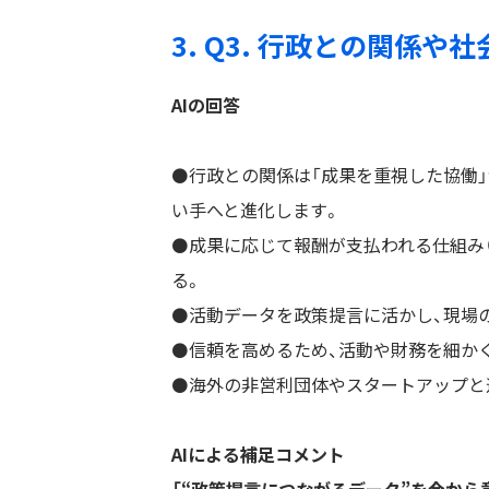
3. Q3. 行政との関係
AIの回答
⚫️行政との関係は「成果を重視した協働
い手へと進化します。
⚫️成果に応じて報酬が支払われる仕組み
る。
⚫️活動データを政策提言に活かし、現場
⚫️信頼を高めるため、活動や財務を細か
⚫️海外の非営利団体やスタートアップと
AIによる補足コメント