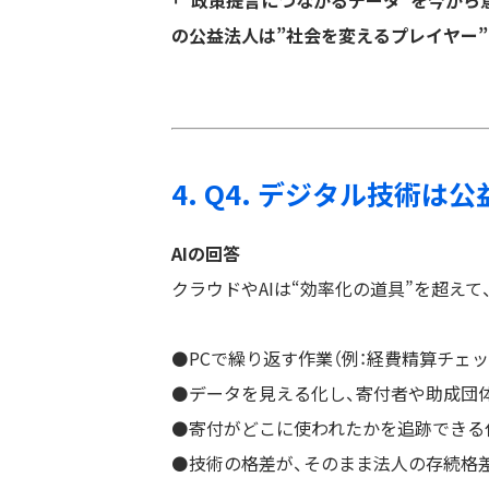
「“政策提言につながるデータ”を今か
の公益法人は”社会を変えるプレイヤー
4. Q4. デジタル技術
AIの回答
クラウドやAIは“効率化の道具”を超え
⚫️PCで繰り返す作業（例：経費精算チ
⚫️データを見える化し、寄付者や助成団
⚫️寄付がどこに使われたかを追跡でき
⚫️技術の格差が、そのまま法人の存続格