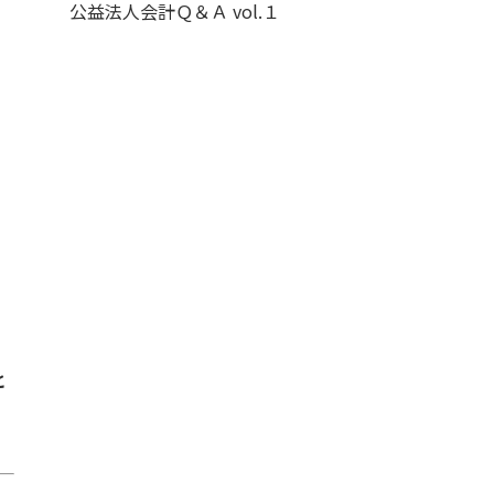
公益法人会計Ｑ＆Ａ vol.１
と