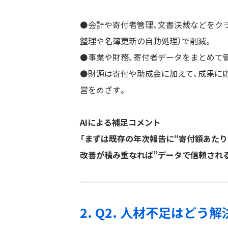
⚫️会計や寄付者管理、文書決裁などをク
整理や名簿更新の自動処理）で削減。
⚫️事業や財務、寄付者データをまとめて
⚫️財源は寄付や助成金に加えて、成果
営をめざす。
AIによる補足コメント
「まずは既存の年次報告に“寄付額あた
改善が積み重なれば”データで信頼され
2. Q2. 人材不足はど