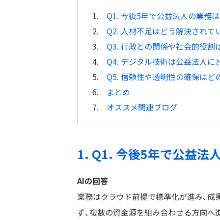
1.
Q1. 今後5年で公益法人の業務
2.
Q2. 人材不足はどう解決されて
3.
Q3. 行政との関係や社会的役
4.
Q4. デジタル技術は公益法人
5.
Q5. 信頼性や透明性の確保は
6.
まとめ
7.
オススメ関連ブログ
1. Q1. 今後5年で公
AIの回答
業務はクラウド前提で標準化が進み、成
ず、複数の資金源を組み合わせる方向へ