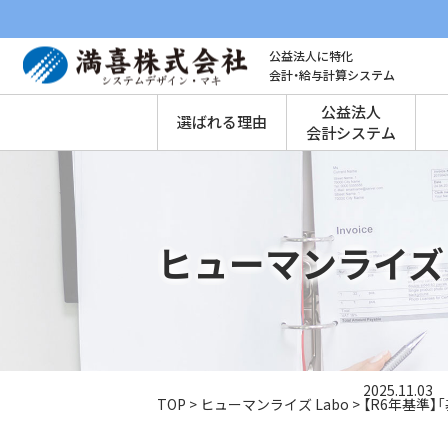
公益法人に特化
会計・給与計算システム
公益法人
選ばれる理由
会計システム
ヒューマンライズ 
2025.11.03
TOP
>
ヒューマンライズ Labo
>
【R6年基準