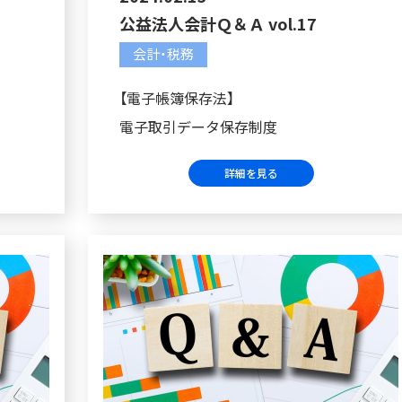
公益法人会計Ｑ＆Ａ vol.17
会計・税務
【電子帳簿保存法】
電子取引データ保存制度
詳細を見る