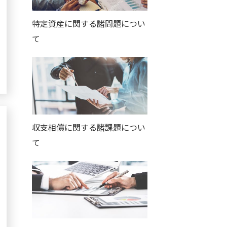
特定資産に関する諸問題につい
て
収支相償に関する諸課題につい
て