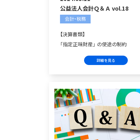
公益法人会計Ｑ＆Ａ vol.18
会計・税務
【決算書類】
「指定正味財産」 の使途の制約
詳細を見る