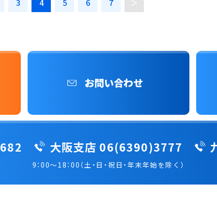
3
4
5
6
7
＞
お問い合わせ
682
大阪支店 06(6390)3777
9：00～18：00（土・日・祝日・年末年始を除く）