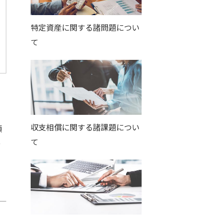
特定資産に関する諸問題につい
て
収支相償に関する諸課題につい
類
て
分