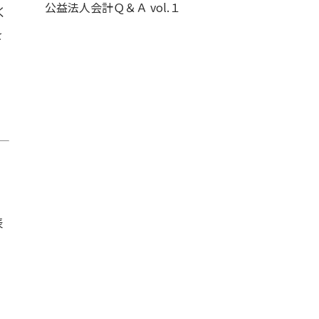
公益法人会計Ｑ＆Ａ vol.１
く
を
表