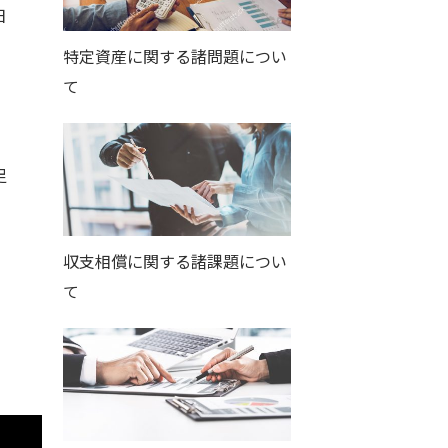
日
特定資産に関する諸問題につい
て
足
収支相償に関する諸課題につい
て