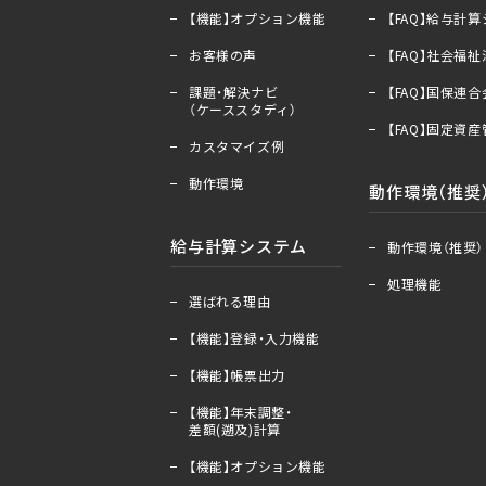
【機能】オプション機能
【FAQ】給与計
お客様の声
【FAQ】社会福
課題・解決ナビ
【FAQ】国保連
（ケーススタディ）
【FAQ】固定資
カスタマイズ例
動作環境
動作環境（推奨
＋
ー
給与計算システム
動作環境（推奨）
処理機能
＋
ー
選ばれる理由
【機能】登録・入力機能
【機能】帳票出力
【機能】年末調整・
差額(遡及)計算
【機能】オプション機能