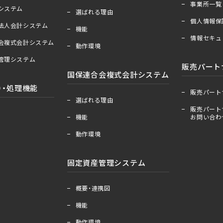
事業所一覧
＋
ー
算システム
選ばれる理由
個人情報保
祉法人会計システム
機能
情報セキュ
合会複式会計システム
動作環境
産管理システム
販売パート
国保連合会複式会計システム
＋
ー
）・処理機能
販売パート
＋
ー
選ばれる理由
販売パート
機能
お問い合わ
動作環境
固定資産管理システム
＋
ー
概要・連携図
機能
動作環境