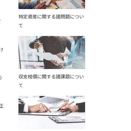
特定資産に関する諸問題につい
て
て
け
収支相償に関する諸課題につい
の
て
正