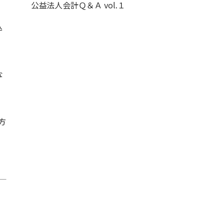
公益法人会計Ｑ＆Ａ vol.１
込
な
方