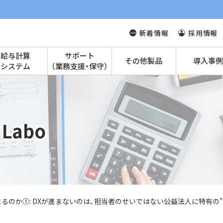
新着情報
採用情報
給与計算
サポート
その他製品
導入事例
システム
（業務支援・保守）
Labo
まるのか①: DXが進まないのは、担当者のせいではない――公益法人に特有の