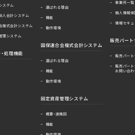
事業所一覧
＋
ー
算システム
選ばれる理由
個人情報保
祉法人会計システム
機能
情報セキュ
合会複式会計システム
動作環境
産管理システム
販売パート
国保連合会複式会計システム
＋
ー
）・処理機能
販売パート
＋
ー
選ばれる理由
販売パート
機能
お問い合わ
動作環境
固定資産管理システム
＋
ー
概要・連携図
機能
動作環境