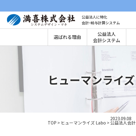
公益法人に特化
会計・給与計算システム
公益法人
選ばれる理由
会計システム
ヒューマンライズ 
2023.09.08
TOP
>
ヒューマンライズ Labo
>
公益法人会計Ｑ＆