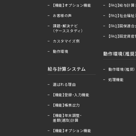
【機能】オプション機能
【FAQ】給与計
お客様の声
【FAQ】社会福
課題・解決ナビ
【FAQ】国保連
（ケーススタディ）
【FAQ】固定資
カスタマイズ例
動作環境
動作環境（推奨
＋
ー
給与計算システム
動作環境（推奨）
処理機能
＋
ー
選ばれる理由
【機能】登録・入力機能
【機能】帳票出力
【機能】年末調整・
差額(遡及)計算
【機能】オプション機能