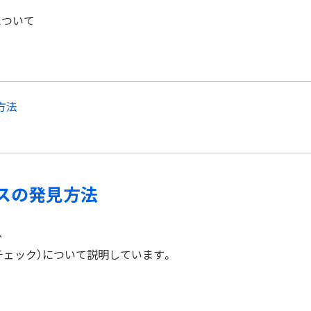
について
方法
ミスの発見方法
、
チェック）について説明しています。