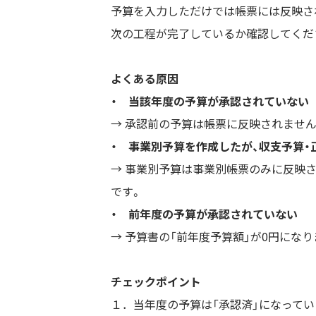
予算を入力しただけでは帳票には反映さ
次の工程が完了しているか確認してくだ
よくある原因
・ 当該年度の予算が承認されていない
→ 承認前の予算は帳票に反映されません
・ 事業別予算を作成したが、収支予算・
→ 事業別予算は事業別帳票のみに反映さ
です。
・ 前年度の予算が承認されていない
→ 予算書の「前年度予算額」が0円になり
チェックポイント
１．当年度の予算は「承認済」になってい