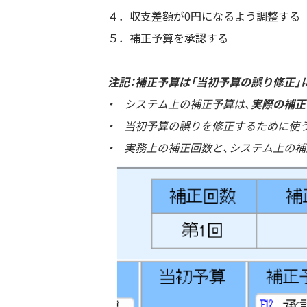
４．収支差額が0円になるよう調整する
５．補正予算を承認する
注記：補正予算は「当初予算の誤り修正」
・ システム上の補正予算は、
実際の補正
・ 当初予算の誤りを修正するために使
・ 実務上の補正回数と、システム上の