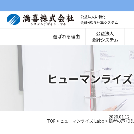
公益法人に特化
会計・給与計算システム
公益法人
選ばれる理由
会計システム
ヒューマンライズ 
2026.01.12
TOP
>
ヒューマンライズ Labo
>
読者の声・Q