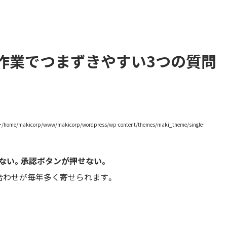
予算作業でつまずきやすい3つの質問
ない。承認ボタンが押せない。
合わせが毎年多く寄せられます。