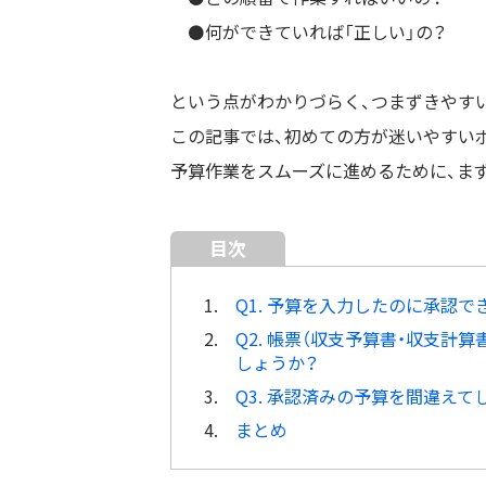
⚫️何ができていれば「正しい」の？
という点がわかりづらく、つまずきやす
この記事では、初めての方が迷いやすい
予算作業をスムーズに進めるために、ま
目次
1.
Q1. 予算を入力したのに承認
2.
Q2. 帳票（収支予算書・収支計
しょうか？
3.
Q3. 承認済みの予算を間違え
4.
まとめ