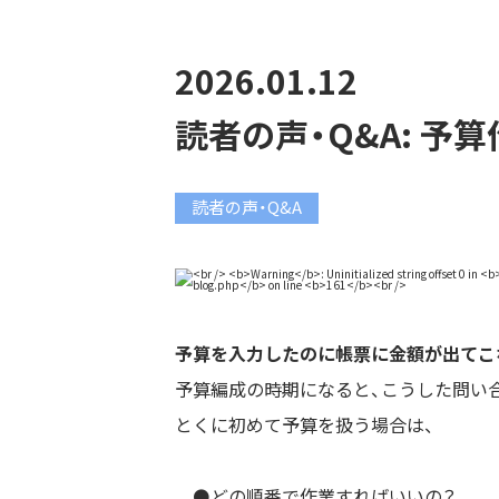
2026.01.12
読者の声・Q&A: 
読者の声・Q&A
予算を入力したのに帳票に金額が出てこ
予算編成の時期になると、こうした問い
とくに初めて予算を扱う場合は、
⚫️どの順番で作業すればいいの？