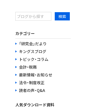
カテゴリー
「研究会」だより
キングスブログ
トピック・コラム
会計・税務
最新情報・お知らせ
法令・制度改正
読者の声・Q&A
人気ダウンロード資料