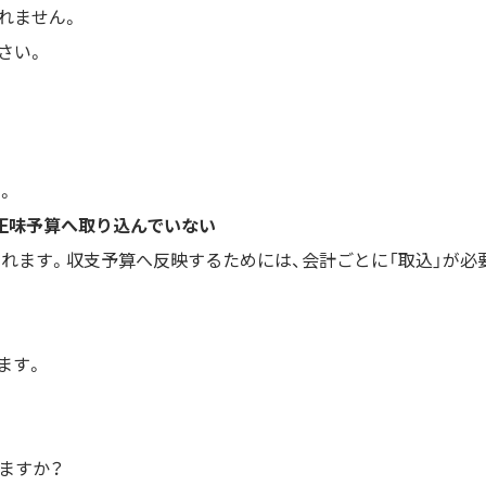
れません。
さい。
。
正味予算へ取り込んでいない
れます。収支予算へ反映するためには、会計ごとに「取込」が必
ます。
ますか？