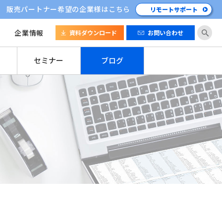
販売パートナー希望の企業様はこちら
リモートサポート
企業情報
資料ダウンロード
お問い合わせ
セミナー
ブログ