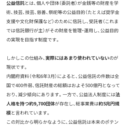
公益信託
とは、個人や団体（委託者）が金銭等の財産を学
術、技芸、技芸、慈善、祭祀等の公益目的（たとえば奨学金
支援や文化財保護など）のために信託し、受託者（これま
では信託銀行が主）がその財産を管理・運用し、公益目的
の実現を目指す制度です。
しかしこの仕組み、
実際にはあまり使われていない
のが
現状です。
内閣府資料（令和6年3月）によると、公益信託の件数は全
国で400件弱、信託財産の総額はおよそ500億円となって
おり、減少傾向にあります。一方で、公益法人制度には
法
人格を持つ約9,700団体
が存在し、総事業費は
約5兆円規
模
と言われています。
この対比から明らかなように、公益信託は本来のポテン