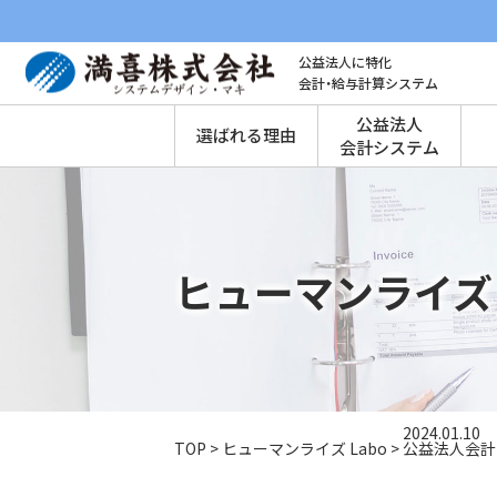
公益法人に特化
会計・給与計算システム
公益法人
選ばれる理由
会計システム
ヒューマンライズ 
2024.01.10
TOP
>
ヒューマンライズ Labo
>
公益法人会計Ｑ＆