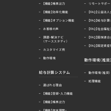
【機能】帳票出力
リモートサポー
【機能】効率化機能
【FAQ】公益法
【機能】オプション機能
【FAQ】給与計
お客様の声
【FAQ】社会福
課題・解決ナビ
【FAQ】国保連
（ケーススタディ）
【FAQ】固定資
カスタマイズ例
動作環境
動作環境（推奨
＋
ー
給与計算システム
動作環境（推奨）
処理機能
＋
ー
選ばれる理由
【機能】登録・入力機能
【機能】帳票出力
【機能】年末調整・