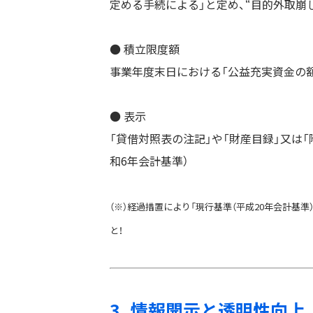
定める手続による」と定め、“目的外取崩
● 積立限度額
事業年度末日における「公益充実資金の額
● 表示
「貸借対照表の注記」や「財産目録」又は「
和6年会計基準）
（※）経過措置により「現行基準（平成20年会計基
と！
3. 情報開示と透明性向上