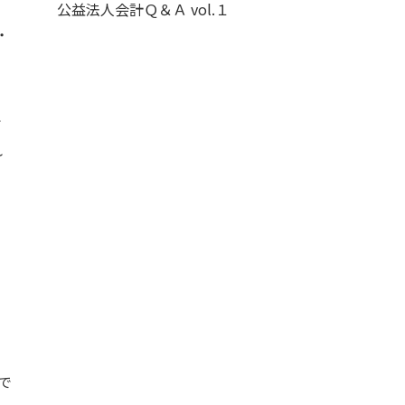
公益法人会計Ｑ＆Ａ vol.１
・
で
れ
で