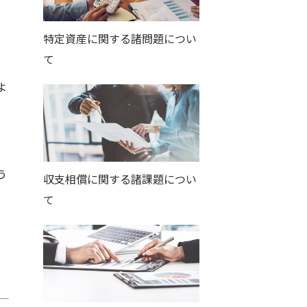
特定資産に関する諸問題につい
て
よ
う
収支相償に関する諸課題につい
て