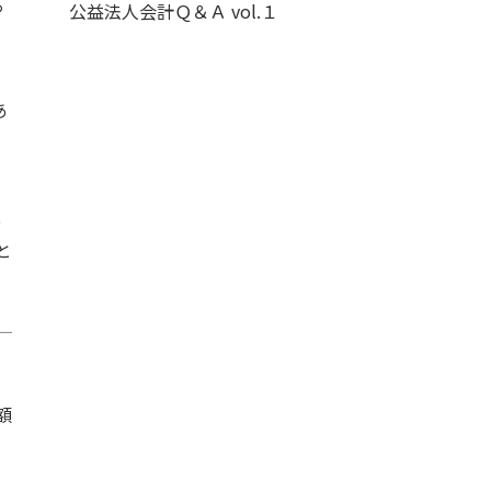
る
公益法人会計Ｑ＆Ａ vol.１
あ
意
と
額