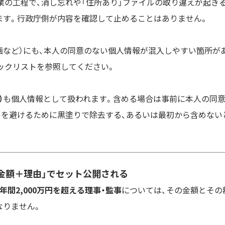
業の工程で、消し忘れや「住所あり」ファイルの取り違えが起き
ます。行政庁側が内容を確認して止めることはありません。
画など）にも、本人の同意のない個人情報が混入しやすい箇所が
ックリストを参照してください。
）
も個人情報として扱われます。含める場合は事前に本人の同
クを避けるために黒塗りで除去する、あるいは最初から含めない
金額＋理由」でセット公開される
年間2,000万円を超える理事・監事
については、その金額とその
なりません。