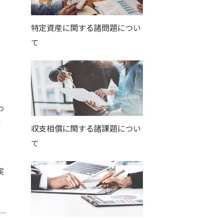
特定資産に関する諸問題につい
て
わ
マ
収支相償に関する諸課題につい
て
実