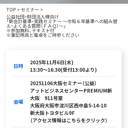
TOP
>
セミナー
>
公益社団・財団法人様向け
「新会計基準・実践セミナー ～令和６年基準への組み替
え・よくある質問（ＦＡＱ）～」
※参加無料、テキスト付
※筆記用具と電卓をご持参ください
2025年11月6日(木)
日時
13:30～16:30(受付13:00より)
20251106大阪セミナー（公益）
アットビジネスセンターPREMIUM新
大阪 911号室
会場
大阪府大阪市淀川区西中島5-14-10
新大阪トヨタビル9F
（アクセス情報はこちらをクリック）