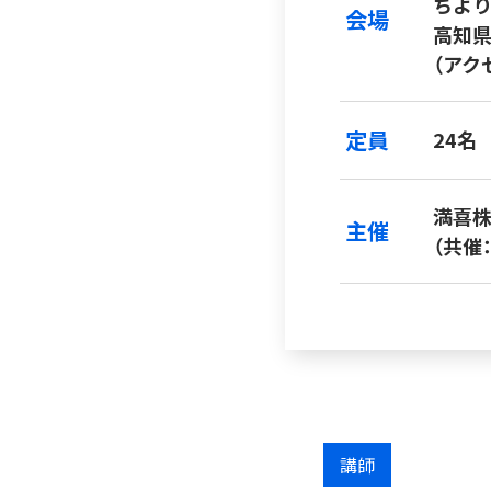
ちより
会場
高知県
（アク
定員
24名
満喜
主催
（共催
講師