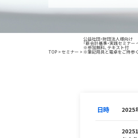
公益社団・財団法人様向け
「新会計基準・実践セミナー
※参加無料、テキスト付
TOP
>
セミナー
>
※筆記用具と電卓をご持参
日時
2025
202