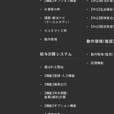
【機能】オプション機能
【FAQ】給与計
お客様の声
【FAQ】社会福
課題・解決ナビ
【FAQ】国保連
（ケーススタディ）
【FAQ】固定資
カスタマイズ例
動作環境
動作環境（推奨
＋
ー
給与計算システム
動作環境（推奨）
処理機能
＋
ー
選ばれる理由
【機能】登録・入力機能
【機能】帳票出力
【機能】年末調整・
差額(遡及)計算
【機能】オプション機能