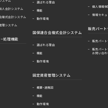
算システム
選ばれる理由
個人情報保
祉法人会計システム
機能
情報セキュ
合会複式会計システム
動作環境
産管理システム
販売パート
国保連合会複式会計システム
＋
ー
）・処理機能
販売パート
＋
ー
選ばれる理由
販売パート
機能
お問い合わ
動作環境
固定資産管理システム
＋
ー
概要・連携図
機能
動作環境