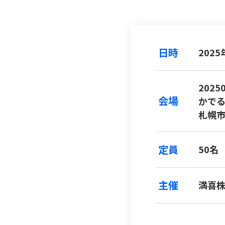
日時
2025
202
会場
かでる
札幌
定員
50名
主催
満喜