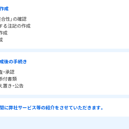
作成
整合性」の確認
対する注記の作成
作成
成
成後の手続き
査・承認
の添付書類
え置き・公告
間に弊社サービス等の紹介をさせていただきます。