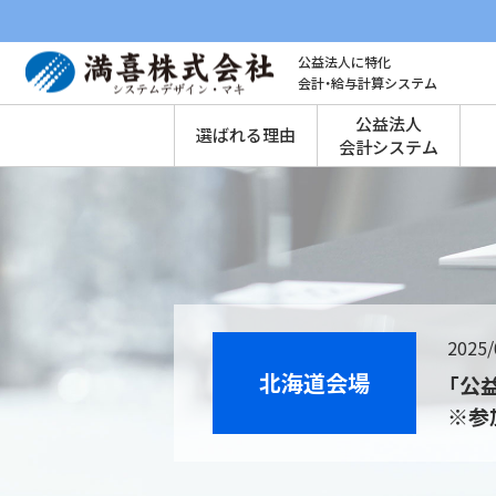
公益法人に特化
会計・給与計算システム
公益法人
選ばれる理由
会計システム
2025/
北海道会場
「公
※参