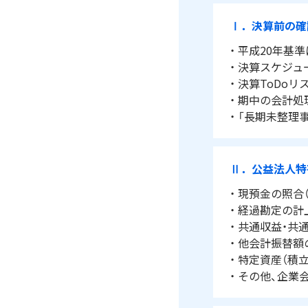
Ⅰ．決算前の確
・ 平成20年基
・ 決算スケジ
・ 決算ToDo
・ 期中の会計
・ 「長期未整理
Ⅱ．公益法人特
・ 現預金の照合
・ 経過勘定の計
・ 共通収益・共
・ 他会計振替額
・ 特定資産（積
・ その他、企