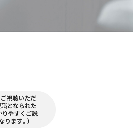
をご視聴いただ
理職となられた
かりやすくご説
なります。）