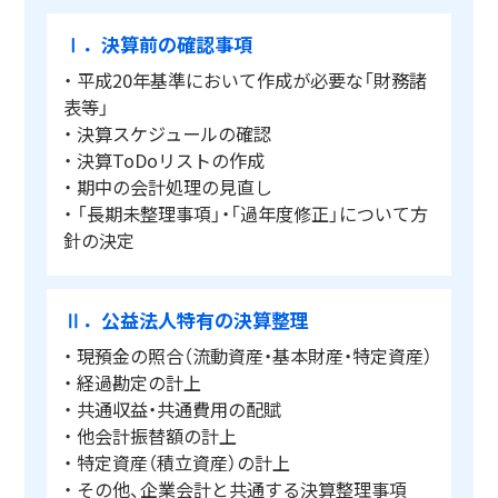
Ⅰ．決算前の確認事項
・ 平成20年基準において作成が必要な「財務諸
表等」
・ 決算スケジュールの確認
・ 決算ToDoリストの作成
・ 期中の会計処理の見直し
・ 「長期未整理事項」・「過年度修正」について方
針の決定
Ⅱ．公益法人特有の決算整理
・ 現預金の照合（流動資産・基本財産・特定資産）
・ 経過勘定の計上
・ 共通収益・共通費用の配賦
・ 他会計振替額の計上
・ 特定資産（積立資産）の計上
・ その他、企業会計と共通する決算整理事項