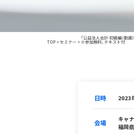
「公益法人会計 初級編（動画）
TOP
>
セミナー
>
※参加無料、テキスト付
日時
2023
キャナ
会場
福岡県