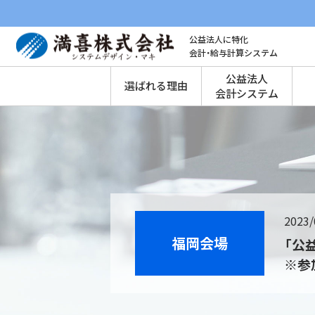
公益法人に特化
会計・給与計算システム
公益法人
選ばれる理由
会計システム
2023/
福岡会場
「公
※参