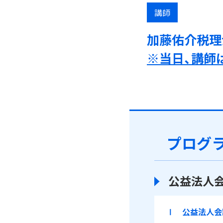
講師
加藤佑介税理
※当日、講師
プログ
公益法人
Ⅰ 公益法人会