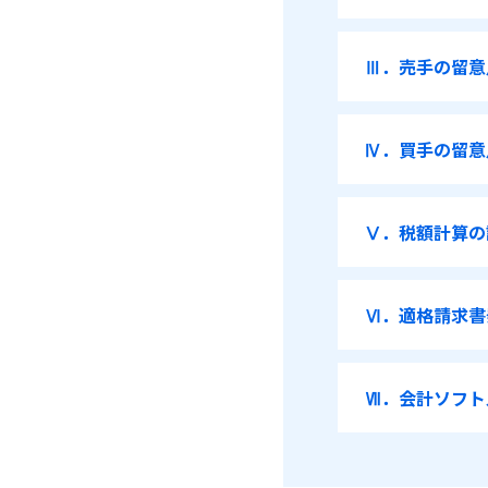
Ⅲ．売手の留意
Ⅳ．買手の留意
Ⅴ．税額計算の
Ⅵ．適格請求書
Ⅶ．会計ソフト