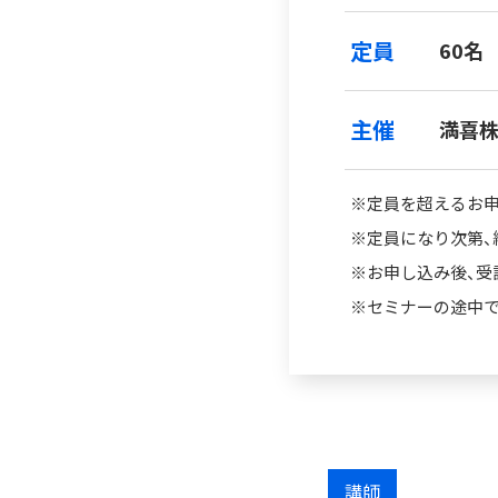
定員
60名
主催
満喜
※定員を超えるお申
※定員になり次第、
※お申し込み後、受
※セミナーの途中で
講師