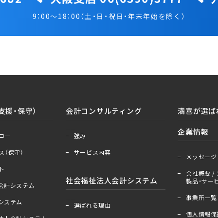
9：00～18：00（土・日・祝日・年末年始を除く）
支援・保守）
会計コンサルティング
満喜が選ば
＋
ー
企業情報
ロー
強み
＋
ー
ス（保守）
サービス内容
メッセージ
ト
会社概要 / 
社会福祉法人会計システム
製品・サービ
人会計システム
事業所一覧
＋
ー
算システム
選ばれる理由
個人情報保