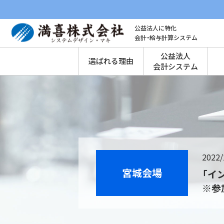
公益法人に特化
会計・給与計算システム
公益法人
選ばれる理由
会計システム
2022/
宮城会場
「イ
※参