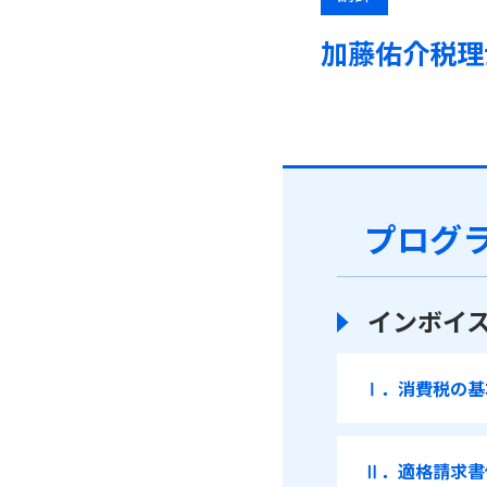
加藤佑介税理
プログ
インボイ
Ⅰ．消費税の基
Ⅱ．適格請求書