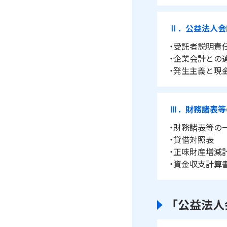
Ⅱ．公益法人会
・受託者説明責
・企業会計との
・発生主義と現
Ⅲ．財務諸表等
・財務諸表等の
・貸借対照表
・正味財産増減
・資金収支計算
「公益法人