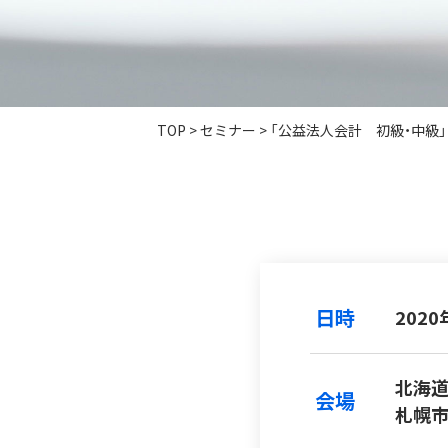
TOP
>
セミナー
>
「公益法人会計 初級・中級」
日時
2020
北海
会場
札幌