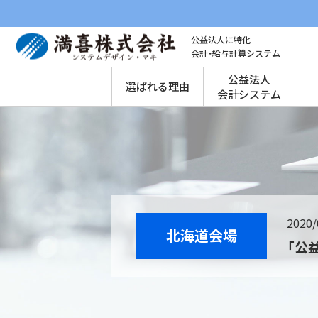
公益法人に特化
会計・給与計算システム
公益法人
選ばれる理由
会計システム
2020/
北海道会場
「公