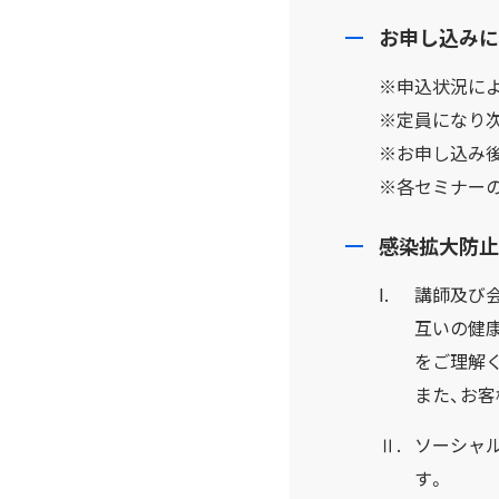
お申し込みに
※申込状況に
※定員になり
※お申し込み後
※各セミナー
感染拡大防止
I.
講師及び
互いの健
をご理解
また、お
Ⅱ.
ソーシャ
す。