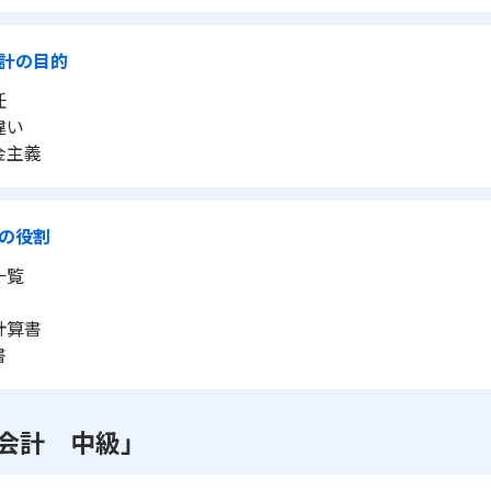
計の目的
任
違い
金主義
の役割
一覧
計算書
書
会計 中級」