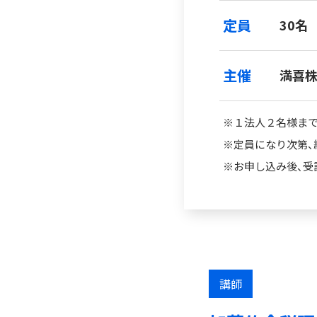
定員
30名
主催
満喜株式
※１法人２名様ま
※定員になり次第、
※お申し込み後、受
講師