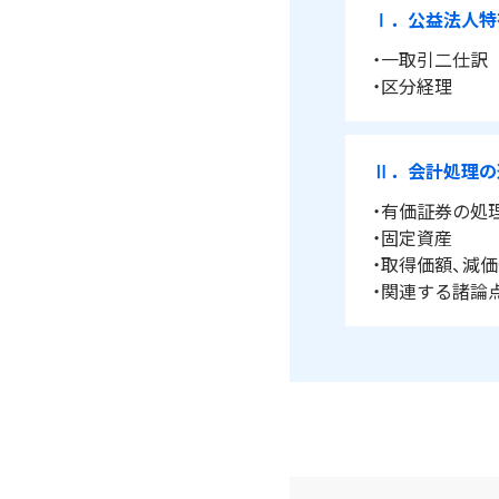
Ⅰ．公益法人特
・一取引二仕訳
・区分経理
Ⅱ．会計処理の
・有価証券の処
・固定資産
・取得価額、減
・関連する諸論