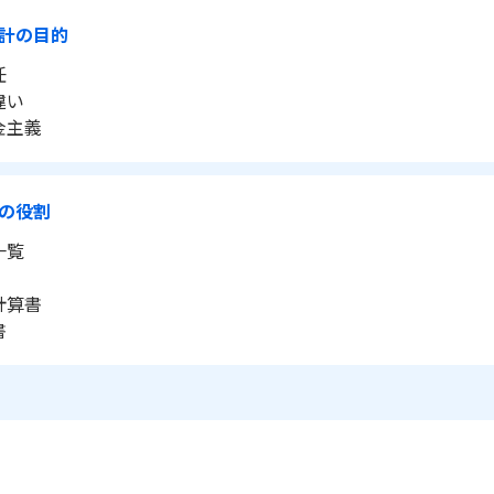
計の目的
任
違い
金主義
の役割
一覧
計算書
書