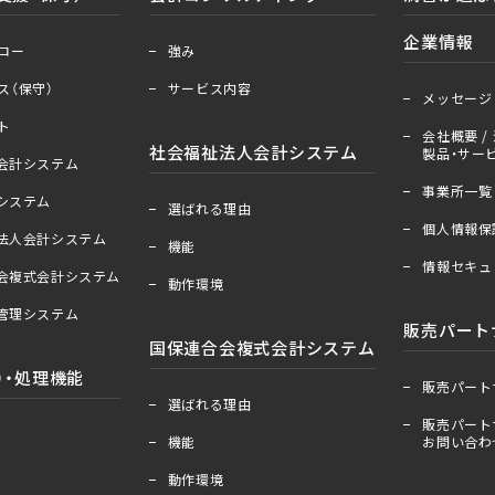
＋
ー
企業情報
ロー
強み
＋
ー
ス（保守）
サービス内容
メッセージ
ト
会社概要 / 
社会福祉法人会計システム
製品・サービ
人会計システム
事業所一覧
＋
ー
算システム
選ばれる理由
個人情報保
祉法人会計システム
機能
情報セキュ
合会複式会計システム
動作環境
産管理システム
販売パート
国保連合会複式会計システム
＋
ー
）・処理機能
販売パート
＋
ー
選ばれる理由
販売パート
機能
お問い合わ
動作環境