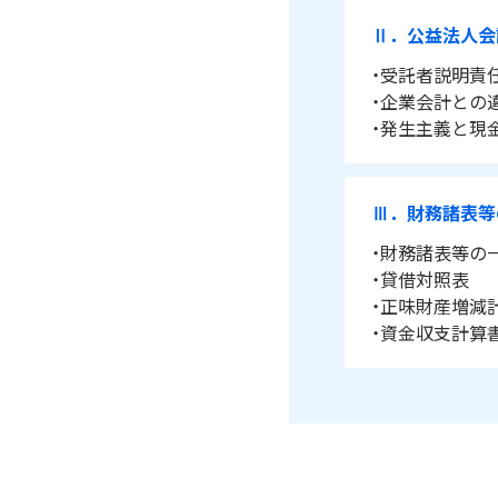
Ⅱ．公益法人会
・受託者説明責
・企業会計との
・発生主義と現
Ⅲ．財務諸表等
・財務諸表等の
・貸借対照表
・正味財産増減
・資金収支計算