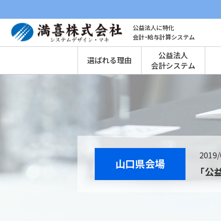
公益法人に特化
会計・給与計算システム
公益法人
選ばれる理由
会計システム
2019/
山口県会場
「公