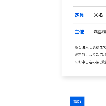
定員
36名
主催
満喜株式
※１法人２名様ま
※定員になり次第、
※お申し込み後、受
講師