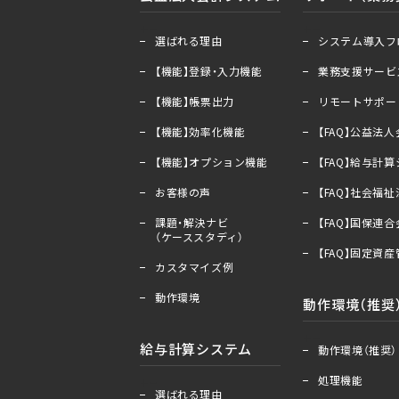
＋
ー
＋
ー
選ばれる理由
システム導入フ
【機能】登録・入力機能
業務支援サービ
【機能】帳票出力
リモートサポー
【機能】効率化機能
【FAQ】公益法
【機能】オプション機能
【FAQ】給与計
お客様の声
【FAQ】社会福
課題・解決ナビ
【FAQ】国保連
（ケーススタディ）
【FAQ】固定資
カスタマイズ例
動作環境
動作環境（推奨
＋
ー
給与計算システム
動作環境（推奨）
処理機能
＋
ー
選ばれる理由