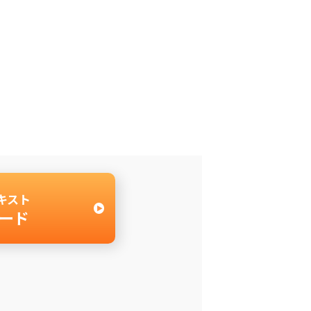
キスト
ード