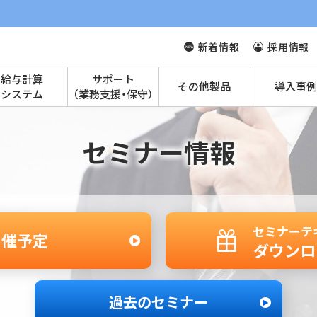
新着情報
採用情報
給与計算
サポート
その他製品
導入事例
システム
（業務支援・保守）
セミナー情報
セミナーテ
開催予定
ダウンロ
過去のセミナー