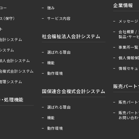
＋
ー
企業情報
ロー
強み
＋
ー
ス（保守）
サービス内容
メッセージ
ト
会社概要 / 
社会福祉法人会計システム
製品・サービ
人会計システム
事業所一覧
＋
ー
算システム
選ばれる理由
個人情報保
祉法人会計システム
機能
情報セキュ
合会複式会計システム
動作環境
産管理システム
販売パート
国保連合会複式会計システム
＋
ー
）・処理機能
販売パート
＋
ー
選ばれる理由
販売パート
機能
お問い合わ
動作環境