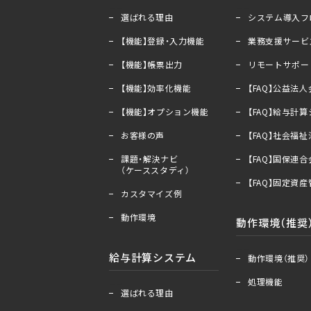
＋
ー
＋
ー
選ばれる理由
システム導入フ
【機能】登録・入力機能
業務支援サービ
【機能】帳票出力
リモートサポー
【機能】効率化機能
【FAQ】公益法
【機能】オプション機能
【FAQ】給与計
お客様の声
【FAQ】社会福
課題・解決ナビ
【FAQ】国保連
（ケーススタディ）
【FAQ】固定資
カスタマイズ例
動作環境
動作環境（推奨
＋
ー
給与計算システム
動作環境（推奨）
処理機能
＋
ー
選ばれる理由