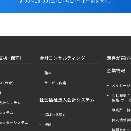
9：00～18：00（土・日・祝日・年末年始を除く）
支援・保守）
会計コンサルティング
満喜が選ば
＋
ー
企業情報
ロー
強み
＋
ー
ス（保守）
サービス内容
メッセージ
ト
会社概要 / 
社会福祉法人会計システム
製品・サービ
人会計システム
事業所一覧
＋
ー
算システム
選ばれる理由
個人情報保
祉法人会計システム
機能
情報セキュ