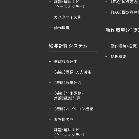
課題・解決ナビ
【FAQ】国保連
（ケーススタディ）
【FAQ】固定資
カスタマイズ例
動作環境
動作環境（推奨
＋
ー
給与計算システム
動作環境（推奨）
処理機能
＋
ー
選ばれる理由
【機能】登録・入力機能
【機能】帳票出力
【機能】年末調整・
差額(遡及)計算
【機能】オプション機能
お客様の声
課題・解決ナビ
（ケーススタディ）