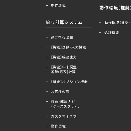
動作環境
動作環境（推奨
＋
ー
給与計算システム
動作環境（推奨）
処理機能
＋
ー
選ばれる理由
【機能】登録・入力機能
【機能】帳票出力
【機能】年末調整・
差額(遡及)計算
【機能】オプション機能
お客様の声
課題・解決ナビ
（ケーススタディ）
カスタマイズ例
動作環境