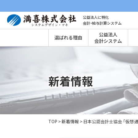
公益法人に特化
会計・給与計算システム
公益法人
選ばれる理由
会計システム
新着情報
TOP
>
新着情報
>
日本公認会計士協会 「仮想