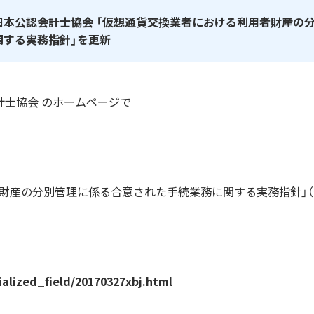
日本公認会計士協会 「仮想通貨交換業者における利用者財産の
関する実務指針」を更新
会計士協会 のホームページで
財産の分別管理に係る合意された手続業務に関する実務指針」（
ialized_field/20170327xbj.html