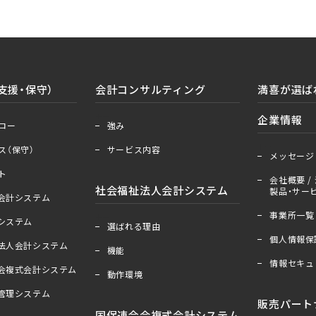
支援・保守）
会計コンサルティング
満喜が選ば
＋
ー
企業情報
ロー
強み
＋
ー
ス（保守）
サービス内容
メッセージ
ト
会社概要 / 
社会福祉法人会計システム
製品・サービ
人会計システム
事業所一覧
＋
ー
算システム
選ばれる理由
個人情報保
祉法人会計システム
機能
情報セキュ
合会複式会計システム
動作環境
産管理システム
販売パート
国保連合会複式会計システム