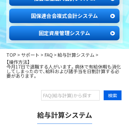
国保連合会
複式会計システム
固定資産管理
システム
TOP
>
サポート
>
FAQ >
給与計算システム
>
【操作方法】
今月17日で退職する人がいます。病休で有給休暇も消化
してしまったので、給料および諸手当を日割計算する必
要があります。
給与計算システム