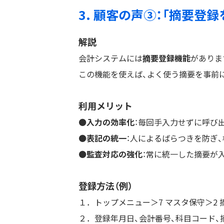
3. 顧客の声③：「摘要登
解説
会計システムには
摘要登録機能
がありま
この機能を使えば、よく使う摘要を事前
利用メリット
⚫️入力の効率化
：毎回手入力せずに呼び
⚫️表記の統一
：人によるばらつきを防ぎ、
⚫️監査対応の強化
：常に統一した摘要が
登録方法（例）
１．トップメニュー＞7 マスタ保守＞2 
２．登録年月日、会計番号、科目コード、摘