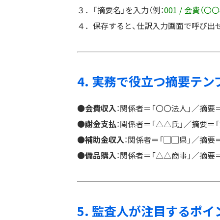
３．「摘要名」を入力（例：
001 / 会費（〇
４．保存すると、仕訳入力画面で呼び出
4. 実務で役立つ摘要テ
⚫️会費収入
：関係者＝「〇〇法人」／摘要＝
⚫️謝金支払
：関係者＝「△△氏」／摘要＝
⚫️補助金収入
：関係者＝「▢▢県」／摘要＝「
⚫️備品購入
：関係者＝「△△商事」／摘要＝「
5. 監査人が注目するポイ